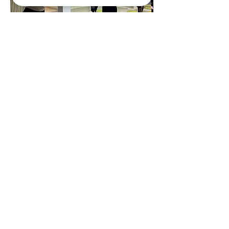
És una pràctica on ment i cos es troben en 
equilibri per cultivar la pau interior. Més 
enllà del treball físic, les sessions inclouen 
una part de relaxació i consciència mental, 
ideal per desconnectar de l’estrès i 
l’ansietat del dia a dia, i tornar a tu amb 
més presència i serenitat.
Comparteix l'esdeveniment