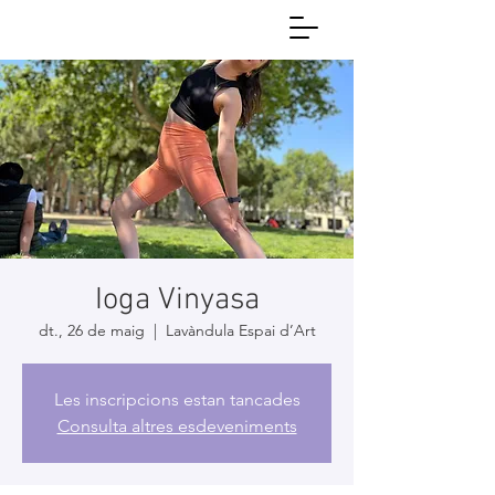
Ioga Vinyasa
dt., 26 de maig
  |  
Lavàndula Espai d’Art
Les inscripcions estan tancades
Consulta altres esdeveniments