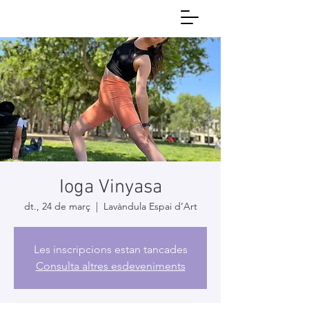
Ioga Vinyasa
dt., 24 de març
  |  
Lavàndula Espai d’Art
Les inscripcions estan tancades
Consulta altres esdeveniments