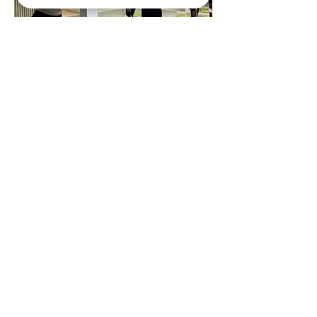
És una pràctica on ment i cos es troben en 
equilibri per cultivar la pau interior. Més 
enllà del treball físic, les sessions inclouen 
una part de relaxació i consciència mental, 
ideal per desconnectar de l’estrès i 
l’ansietat del dia a dia, i tornar a tu amb 
més presència i serenitat.
Comparteix l'esdeveniment