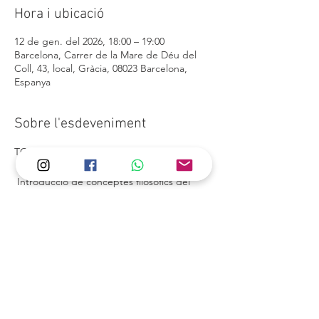
Hora i ubicació
12 de gen. del 2026, 18:00 – 19:00
Barcelona, Carrer de la Mare de Déu del
Coll, 43, local, Gràcia, 08023 Barcelona,
Espanya
Sobre l'esdeveniment
TOTS ELS DILLUNS DE 18H A 19H
 Introducció de conceptes filosòfics del 
ioga i pràctiques dirigies a equilibrar els 7 
chakres.
Comparteix l'esdeveniment