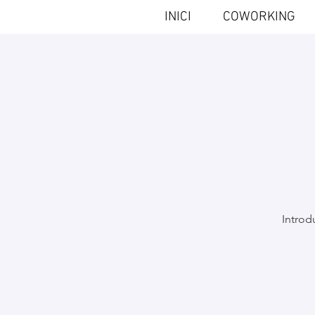
INICI
COWORKING
Introd