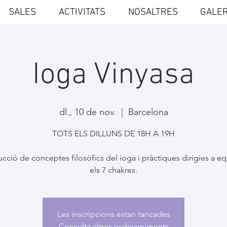
SALES
ACTIVITATS
NOSALTRES
GALER
Ioga Vinyasa
dl., 10 de nov.
  |  
Barcelona
TOTS ELS DILLUNS DE 18H A 19H
ucció de conceptes filosòfics del ioga i pràctiques dirigies a equ
els 7 chakres.
Les inscripcions estan tancades
Consulta altres esdeveniments