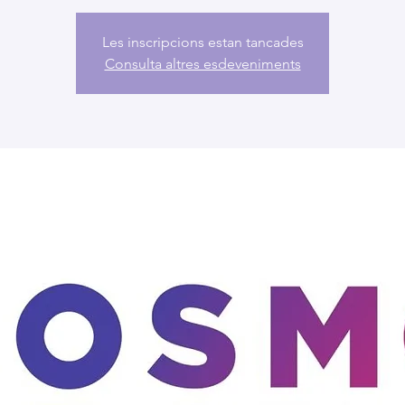
Les inscripcions estan tancades
Consulta altres esdeveniments