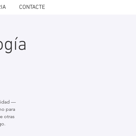
IA
CONTACTE
ogía
didad —
mo para
e otras
go.