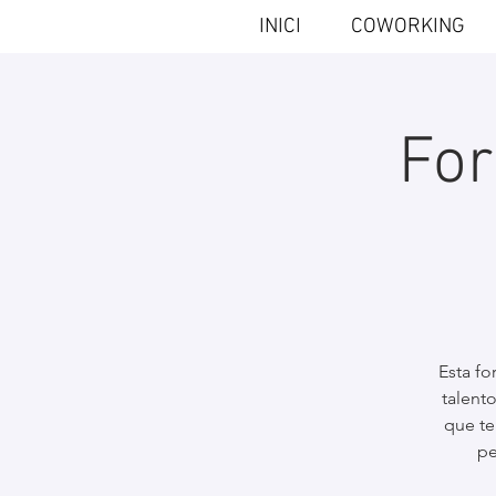
INICI
COWORKING
For
Esta f
talent
que te
pe