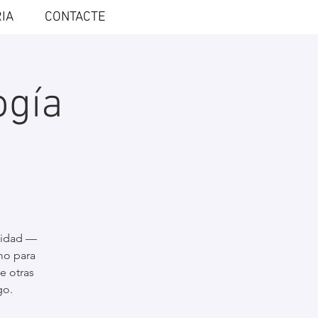
IA
CONTACTE
ogía
didad —
mo para
e otras
go.