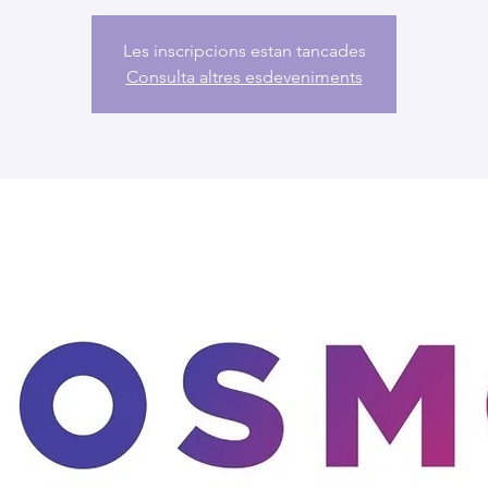
Les inscripcions estan tancades
Consulta altres esdeveniments