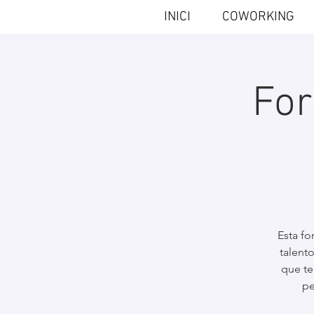
INICI
COWORKING
For
Esta f
talent
que te
pe