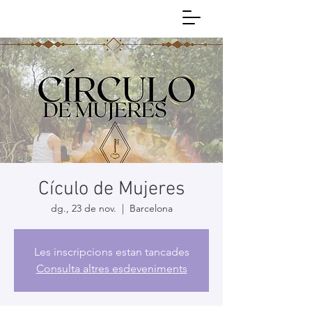
Cículo de Mujeres
dg., 23 de nov.
  |  
Barcelona
Les inscripcions estan tancades
Consulta altres esdeveniments