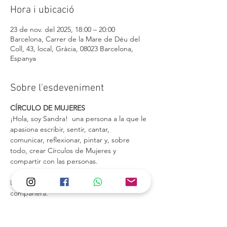
Hora i ubicació
23 de nov. del 2025, 18:00 – 20:00
Barcelona, Carrer de la Mare de Déu del
Coll, 43, local, Gràcia, 08023 Barcelona,
Espanya
Sobre l'esdeveniment
CÍRCULO DE MUJERES
¡Hola, soy Sandra!  una persona a la que le 
apasiona escribir, sentir, cantar,
comunicar, reflexionar, pintar y, sobre 
todo, crear Círculos de Mujeres y
compartir con las personas. 
Bienvenida a este mundo mágico y seguro, 
compañera. 
Vamos a crear juntas un espacio seguro de 
expresión y exploración a